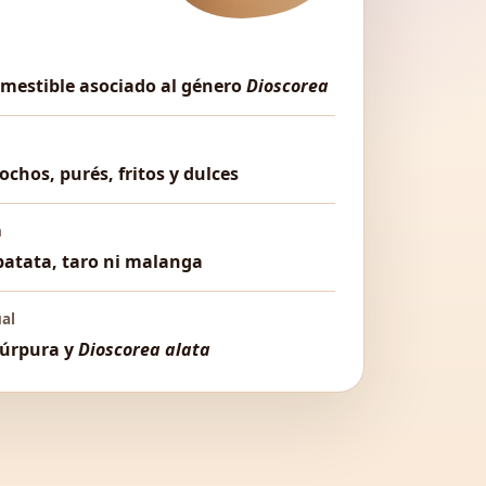
omestible asociado al género
Dioscorea
ochos, purés, fritos y dulces
n
batata, taro ni malanga
ual
úrpura y
Dioscorea alata