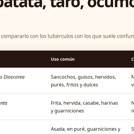
atata, taro, ocum
 compararlo con los tubérculos con los que suele confun
Uso común
C
ro
Dioscorea
Sancochos, guisos, hervidos,
N
purés, fritos y dulces
v
enta
Frita, hervida, casabe, harinas
N
y guarniciones
n
Asada, en puré, guarniciones y
S