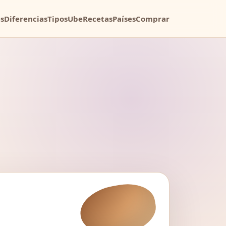
s
Diferencias
Tipos
Ube
Recetas
Países
Comprar