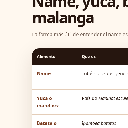
Ñame, yuca, b
malanga
La forma más útil de entender el ñame es
Alimento
Qué es
Ñame
Tubérculos del géne
Yuca o
Raíz de
Manihot escul
mandioca
Batata o
Ipomoea batatas