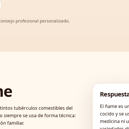
 consejo profesional personalizado.
me
Respuesta
El ñame es u
intos tubérculos comestibles del
cocido y se u
 no siempre se usa de forma técnica:
medicina ni u
ón familiar.
variedades di