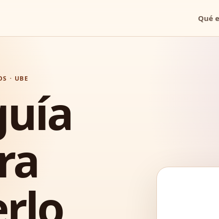
Qué e
S · UBE
guía
ra
rlo,