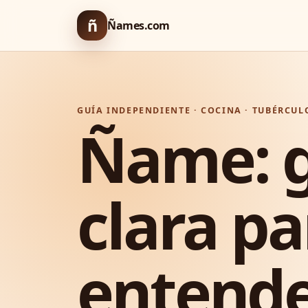
ñ
Ñames.com
GUÍA INDEPENDIENTE · COCINA · TUBÉRCULO
Ñame: 
clara pa
entende