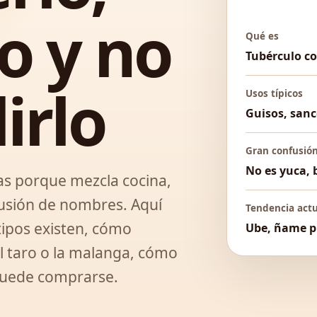
o y no
Qué es
Tubérculo c
irlo
Usos típicos
Guisos, sanc
Gran confusió
No es yuca, 
s porque mezcla cocina,
nfusión de nombres. Aquí
Tendencia act
 tipos existen, cómo
Ube, ñame p
 el taro o la malanga, cómo
 puede comprarse.