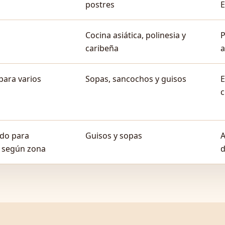
postres
Cocina asiática, polinesia y
P
caribeña
a
para varios
Sopas, sancochos y guisos
E
c
do para
Guisos y sopas
A
s según zona
d